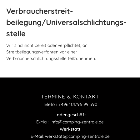
Verbraucher­streit­
beilegung/Universal­schlichtungs­
stelle
Wir sind nicht bereit oder verpflichtet, an
Streitbeilegungsverfahren vor einer
Verbraucherschlichtungsstelle teilzunehmen.
TERMINE & KONTAKT
Telefon +496401/96 99 590
Ladengeschäft
E-Mail: info@camping-zentrale.de
Werkstatt
E-Mail: werkstatt@camping-zentrale.de